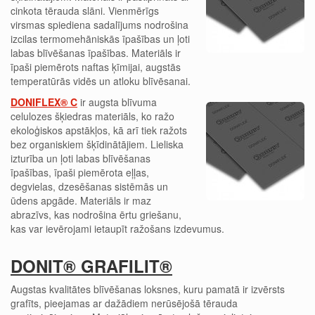
cinkota tērauda slāni. Vienmērīgs
virsmas spiediena sadalījums nodrošina
izcilas termomehāniskās īpašības un ļoti
labas blīvēšanas īpašības. Materiāls ir
īpaši piemērots naftas ķīmijai, augstās
temperatūrās vidēs un atloku blīvēsanai.
DONIFLEX® C
ir augsta blīvuma
celulozes šķiedras materiāls, ko ražo
ekoloģiskos apstākļos, kā arī
tiek ražots
bez organiskiem šķīdinātājiem
. Lieliska
izturība un ļoti labas blīvēšanas
īpašības, īpaši piemērota eļļas,
degvielas, dzesēšanas sistēmās un
ūdens apgāde. Materiāls ir maz
abrazīvs, kas nodrošina ērtu griešanu,
kas var ievērojami ietaupīt ražošans izdevumus.
DONIT® GRAFILIT®
Augstas kvalitātes blīvēšanas loksnes, kuru pamatā ir izvērsts
grafīts, pieejamas ar dažādiem nerūsējošā tērauda