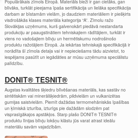
Populārākais zīmols Eiropā. Materiāls bieži ir gan cietāks, gan
blīvāks, turklāt pieejama īpaša sertifikācija un lielāka specifikācija
darbam ar bīstamām vielām, jo daudziem materiāliem ir piešķirts
visdrošākās klases materiāla kategorija “A”. Zīmolu ražo
Slovākijas uzņēmums, kurš galvenokārt piedāvā nestandarta
produkciju ar paaugstinātiem tehniskajiem rādītājiem, turklāt ir
viens no vadošajiem blīvju un hermētiskumu nodrošinošo
produktu ražotājiem Eiropā. Ja iekārtas tehniskajā specifikācijā ir
norādīta šī zīmola detaļa vai ir nepieciešams tādu aizvietot, to
iespējams pasūtīt un iegādāties ar mūsu uzņēmuma speciālistu
palīdzību.
DONIT® TESNIT®
Augstas kvalitātes šķiedru blīvēšanas materiāls, kas sastāv no
sintētiskām vai minerālšķiedrām, pildvielām un vulkanizētas
gumijas saistvielām. Piemīt dažādas termomehāniskās īpašības
un ķīmiskā izturība, izturīgs pie dažādām slodzēm pat
visprasīgākajos apstākļos. Starp plašo DONIT® TESNIT®
produktu līnijas blīvju lokšņu klāstu jūs varat atrast ideālu
materiālu savām vajadzībām.