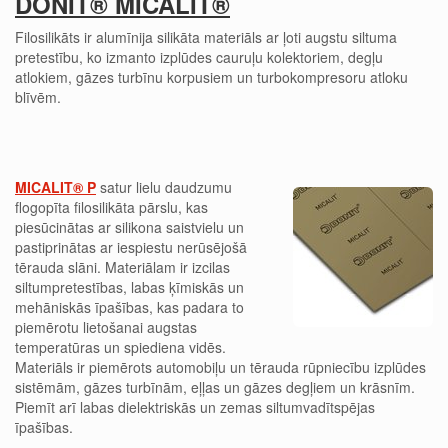
DONIT® MICALIT®
Filosilikāts
ir alumīnija silikāta materiāls ar ļoti augstu siltuma
pretestību, ko izmanto izplūdes cauruļu kolektoriem, degļu
atlokiem, gāzes turbīnu korpusiem un turbokompresoru atloku
blīvēm.
MICALIT® P
satur lielu daudzumu
flogopīta
filosilikāta
pārslu, kas
piesūcinātas ar silikona saistvielu un
pastiprinātas ar iespiestu nerūsējošā
tērauda slāni. Materiālam ir izcilas
siltumpretestības, labas ķīmiskās un
mehāniskās īpašības, kas padara to
piemērotu lietošanai augstas
temperatūras un spiediena vidēs.
Materiāls ir piemērots automobiļu un tērauda rūpniecību izplūdes
sistēmām, gāzes turbīnām, eļļas un gāzes degļiem un krāsnīm.
Piemīt arī labas dielektriskās un zemas siltumvadītspējas
īpašības.