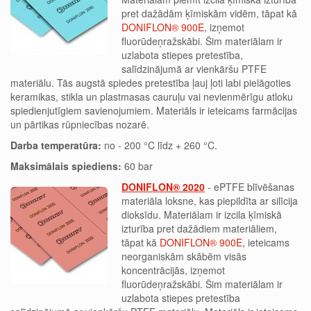
pret dažādām ķīmiskām vidēm, tāpat kā
DONIFLON® 900E
, izņemot
fluorūdeņražskābi. Šim materiālam ir
uzlabota stiepes pretestība,
salīdzinājumā ar vienkāršu PTFE
materiālu. Tās augstā spiedes pretestība ļauj ļoti labi pielāgoties
keramikas, stikla un plastmasas cauruļu vai nevienmērīgu atloku
spiedienjutīgiem savienojumiem. Materiāls ir ieteicams farmācijas
un pārtikas rūpniecības nozarē.
Darba temperatūra:
no - 200 °C līdz + 260 °C.
Maksimālais spiediens:
60 bar
DONIFLON® 2020
- ePTFE blīvēšanas
materiāla loksne, kas piepildīta ar silīcija
dioksīdu. Materiālam ir izcila ķīmiskā
izturība pret dažādiem materiāliem,
tāpat kā
DONIFLON® 900E
, ieteicams
neorganiskām skābēm visās
koncentrācijās, izņemot
fluorūdeņražskābi. Šim materiālam ir
uzlabota stiepes pretestība