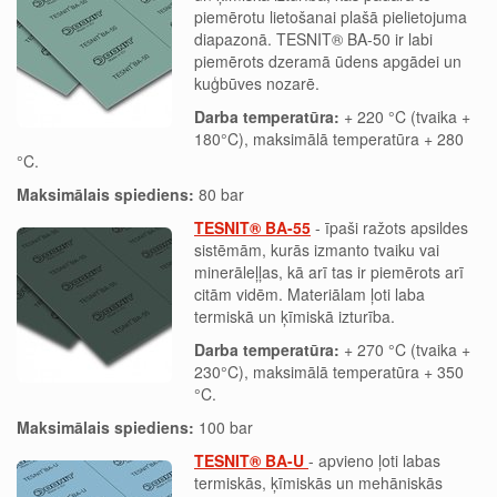
piemērotu lietošanai plašā pielietojuma
diapazonā. TESNIT® BA-50 ir labi
piemērots dzeramā ūdens apgādei un
kuģbūves nozarē.
Darba temperatūra:
+ 220 °C (tvaika +
180°C), maksimālā temperatūra + 280
°C.
Maksimālais spiediens:
80 bar
TESNIT® BA-55
- īpaši ražots apsildes
sistēmām, kurās izmanto tvaiku vai
minerāleļļas, kā arī tas ir piemērots arī
citām vidēm. Materiālam ļoti laba
termiskā un ķīmiskā izturība.
Darba temperatūra:
+ 270 °C (tvaika +
230°C), maksimālā temperatūra + 350
°C.
Maksimālais spiediens:
100 bar
TESNIT® BA-U
- apvieno ļoti labas
termiskās, ķīmiskās un mehāniskās