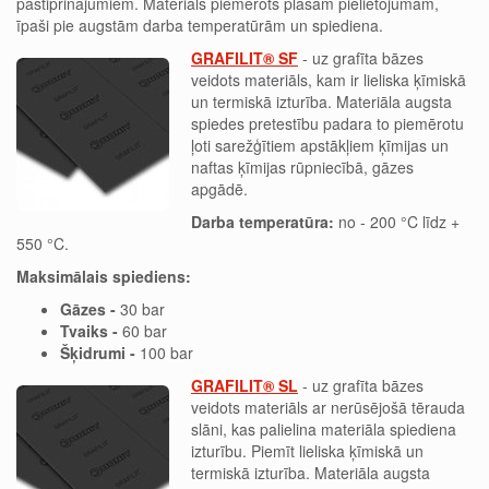
pastiprinājumiem. Materiāls piemērots plašam pielietojumam,
īpaši pie augstām darba temperatūrām un spiediena.
GRAFILIT® SF
- uz grafīta bāzes
veidots materiāls, kam ir lieliska ķīmiskā
un termiskā izturība. Materiāla augsta
spiedes pretestību padara to piemērotu
ļoti sarežģītiem apstākļiem ķīmijas un
naftas ķīmijas rūpniecībā, gāzes
apgādē.
Darba temperatūra:
no - 200 °C līdz +
550 °C.
Maksimālais spiediens:
Gāzes -
30 bar
Tvaiks -
60 bar
Šķidrumi -
100 bar
GRAFILIT® SL
- uz grafīta bāzes
veidots materiāls ar nerūsējošā tērauda
slāni, kas palielina materiāla spiediena
izturību. Piemīt lieliska ķīmiskā un
termiskā izturība.
Materiāla augsta