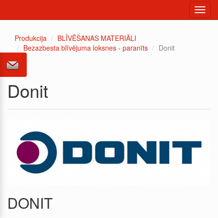
Toggl
navig
Produkcija
BLĪVĒŠANAS MATERIĀLI
Bezazbesta blīvējuma loksnes - paranīts
Donit
Donit
DONIT