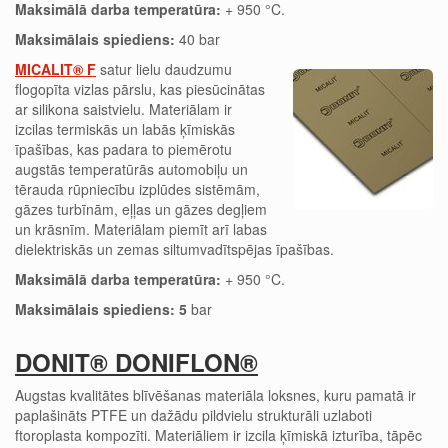
Maksimālā darba temperatūra:
+ 950 °C.
Maksimālais spiediens:
40 bar
MICALIT® F
satur lielu daudzumu
flogopīta vizlas pārslu, kas piesūcinātas
ar silikona saistvielu. Materiālam ir
izcilas termiskās un labās ķīmiskās
īpašības, kas padara to piemērotu
augstās temperatūrās automobiļu un
tērauda rūpniecību izplūdes sistēmām,
gāzes turbīnām, eļļas un gāzes degļiem
un krāsnīm. Materiālam piemīt arī labas
dielektriskās un zemas siltumvadītspējas īpašības.
Maksimālā darba temperatūra:
+ 950 °C.
Maksimālais spiediens: 5
bar
DONIT® DONIFLON®
Augstas kvalitātes blīvēšanas materiāla loksnes, kuru pamatā ir
paplašināts PTFE un dažādu pildvielu strukturāli uzlaboti
ftoroplasta kompozīti. Materiāliem ir izcila ķīmiskā izturība, tāpēc