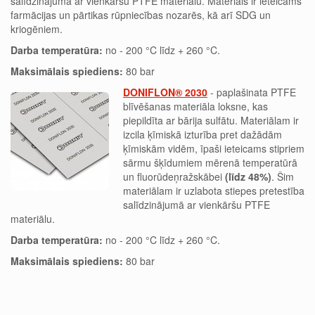
salīdzinājumā ar vienkāršu PTFE materiālu. Materiāls ir ieteicams
farmācijas un pārtikas rūpniecības nozarēs, kā arī SDG un
kriogēniem.
Darba temperatūra:
no - 200 °C līdz + 260 °C.
Maksimālais spiediens:
80 bar
DONIFLON® 2030
- paplašinata PTFE
blīvēšanas materiāla loksne, kas
piepildīta ar bārija sulfātu. Materiālam ir
izcila ķīmiskā izturība pret dažādām
ķīmiskām vidēm, īpaši ieteicams stipriem
sārmu šķīdumiem mērenā temperatūrā
un fluorūdeņražskābei
(līdz 48%)
.
Šim
materiālam ir uzlabota stiepes pretestība
salīdzinājumā ar vienkāršu PTFE
materiālu.
Darba temperatūra:
no - 200 °C līdz + 260 °C.
Maksimālais spiediens:
80 bar