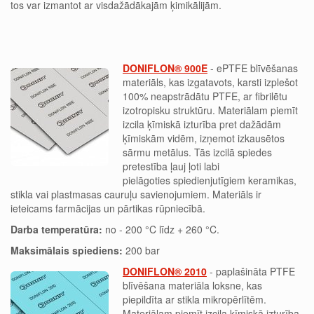
tos var izmantot ar visdažādākajām ķimikālijām.
DONIFLON® 900E
- ePTFE blīvēšanas
materiāls, kas izgatavots, karsti izplešot
100% neapstrādātu PTFE, ar fibrilētu
izotropisku struktūru. Materiālam piemīt
izcila ķīmiskā izturība pret dažādām
ķīmiskām vidēm, izņemot izkausētos
sārmu metālus. Tās izcilā spiedes
pretestība ļauj ļoti labi
pielāgoties spiedienjutīgiem keramikas,
stikla vai plastmasas cauruļu savienojumiem. Materiāls ir
ieteicams farmācijas un pārtikas rūpniecībā.
Darba temperatūra:
no - 200 °C līdz + 260 °C.
Maksimālais spiediens:
200 bar
DONIFLON® 2010
- paplašināta PTFE
blīvēšana materiāla loksne, kas
piepildīta ar stikla mikropērlītēm.
Materiālam piemīt izcila ķīmiskā izturība