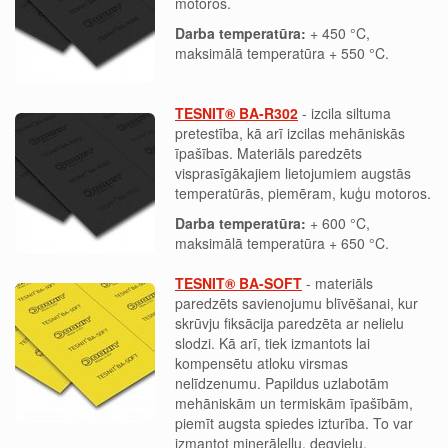
motoros.
Darba temperatūra:
+ 450 °C,
maksimālā temperatūra + 550 °C.
TESNIT® BA-R302
- izcila siltuma
pretestība, kā arī izcilas mehāniskās
īpašības. Materiāls paredzēts
visprasīgākajiem lietojumiem augstās
temperatūrās, piemēram, kuģu motoros.
Darba temperatūra:
+ 600 °C,
maksimālā temperatūra + 650 °C.
TESNIT® BA-SOFT
- materiāls
paredzēts savienojumu blīvēšanai, kur
skrūvju fiksācija paredzēta ar nelielu
slodzi. Kā arī, tiek izmantots lai
kompensētu atloku virsmas
nelīdzenumu. Papildus uzlabotām
mehāniskām un termiskām īpašībām,
piemīt augsta spiedes izturība. To var
izmantot minerāleļļu, degvielu,