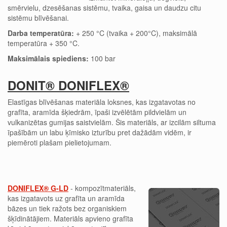
smērvielu, dzesēšanas sistēmu, tvaika, gaisa un daudzu citu
sistēmu blīvēšanai.
Darba temperatūra:
+ 250 °C (tvaika + 200°C), maksimālā
temperatūra + 350 °C.
Maksimālais spiediens:
100 bar
DONIT® DONIFLEX®
Elastīgas blīvēšanas materiāla loksnes, kas izgatavotas no
grafīta, aramīda šķiedrām, īpaši izvēlētām pildvielām un
vulkanizētas gumijas saistvielām. Šis materiāls, ar izcilām siltuma
īpašībām un labu ķīmisko izturību pret dažādām vidēm, ir
piemēroti plašam pielietojumam.
DONIFLEX® G-LD
- kompozītmateriāls,
kas izgatavots uz grafīta un aramīda
bāzes un tiek ražots bez organiskiem
šķīdinātājiem. Materiāls apvieno grafīta