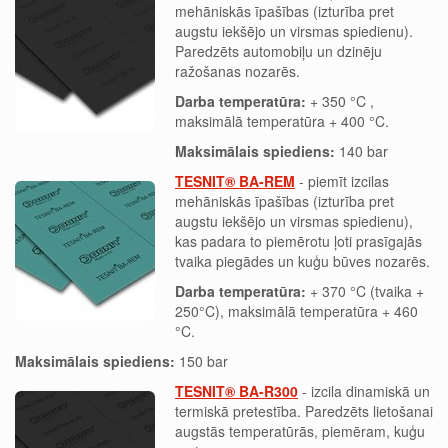
mehāniskās īpašības (izturība pret
augstu iekšējo un virsmas spiedienu).
Paredzēts automobiļu un dzinēju
ražošanas nozarēs.
Darba temperatūra:
+ 350 °C ,
maksimālā temperatūra + 400 °C.
Maksimālais spiediens:
140 bar
TESNIT® BA-REM
- piemīt izcilas
mehāniskās īpašības (izturība pret
augstu iekšējo un virsmas spiedienu),
kas padara to piemērotu ļoti prasīgajās
tvaika piegādes un kuģu būves nozarēs.
Darba temperatūra:
+ 370 °C (tvaika +
250°C), maksimālā temperatūra + 460
°C.
Maksimālais spiediens:
150 bar
TESNIT® BA-R300
- izcila dinamiskā un
termiskā pretestība. Paredzēts lietošanai
augstās temperatūrās, piemēram, kuģu