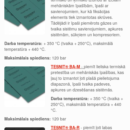
mehāniskām īpašībām, īpaši ar
savienojumiem, kur kā fiksācijas
elements tiek izmantotas skrūves.
Tādējādi ir īpaši piemērots gāzes un
tvaika sistēmu savienojumiem, apkures
sistēmām, sūkņiem un kompresoriem.
Darba temperatūra:
+ 350 °C (tvaika + 250°C), maksimālā
temperatūra + 440 °C.
Maksimālais spiediens:
120 bar
TESNIT® BA-M
-
piemīt lieliska termiskā
pretestība un mehāniskās īpašības, kas
ļauj to izmantot ļoti plašā pielietojuma
diapazonā, īpaši tvaika padeves,
apkures un dzesēšanas sistēmās.
Darba temperatūra:
+ 350 °C (tvaika +
250°C), maksimālā temperatūra + 440
°C.
Maksimālais spiediens:
120 bar
TESNIT® BA-R
- piemīt ļoti labas