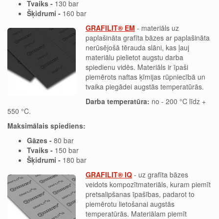
Tvaiks -
130 bar
Šķidrumi -
160 bar
GRAFILIT® EM
- materiāls uz
paplašināta grafīta bāzes ar paplašināta
nerūsējošā tērauda slāni, kas ļauj
materiālu pielietot augstu darba
spiedienu vidēs. Materiāls ir īpaši
piemērots naftas ķīmijas rūpniecībā un
tvaika piegādei augstās temperatūrās.
Darba temperatūra:
no - 200 °C līdz +
550 °C.
Maksimālais spiediens:
Gāzes -
80 bar
Tvaiks -
150 bar
Šķidrumi -
180 bar
GRAFILIT® IQ
-
uz grafīta bāzes
veidots
kompozītmateriāls, kuram piemīt
pretsalipšanas īpašības, padarot to
piemērotu lietošanai augstās
temperatūrās. Materiālam piemīt