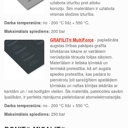
uzlabota izturību pret atloku
koroziju. Šim materiālam ir uzlabota
virsmas slodzes izturība.
Darba temperatūra:
no - 200 °C līdz + 550 °C.
Maksimālais spiediens:
200 bar
GRAFILIT® MultiForce
- paplašināta
augstas tīrības pakāpes grafīta
blīvēšanas loksne ar vairākiem
nerūsējošā tērauda folijas slāņiem.
Materīālam ir lieliska ķīmiskā un
termiskā pretestība, kā arī augsta
spiedes pretestība, kas padara to
piemērotu ļoti sarežģītiem apstākļiem
ķīmiskās un naftas ķīmijas iekārtās ar
karstām un / vai kodīgām vielām. Šis materiāls, pateicoties savām
īpašībām, ir perfekts risinājums pielietošanai atomelektrostacijās.
Darba temperatūra:
no - 200 °C līdz + 550 °C.
Maksimālais spiediens:
250 bar