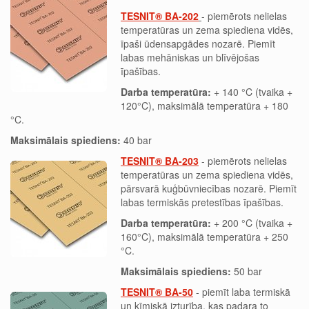
TESNIT® BA-202
- piemērots nelielas
temperatūras un zema spiediena vidēs,
īpaši ūdensapgādes nozarē. Piemīt
labas mehāniskas un blīvējošas
īpašības.
Darba temperatūra:
+ 140 °C (tvaika +
120°C), maksimālā temperatūra + 180
°C.
Maksimālais spiediens:
40 bar
TESNIT® BA-203
- piemērots nelielas
temperatūras un zema spiediena vidēs,
pārsvarā kuģbūvniecības nozarē. Piemīt
labas termiskās pretestības īpašības.
Darba temperatūra:
+ 200 °C (tvaika +
160°C), maksimālā temperatūra + 250
°C.
Maksimālais spiediens:
50 bar
TESNIT® BA-50
- piemīt laba termiskā
un ķīmiskā izturība, kas padara to