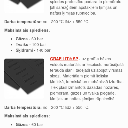
spiedes pretestību padara to piemērotu
ļoti sarežģītiem apstākļiem ķīmijas un
naftas ķīmijas rūpniecībā.
Darba temperatūra:
no - 200 °C līdz + 550 °C.
Maksimālais spiediens:
Gāzes -
60 bar
Tvaiks -
100 bar
Šķidrumi -
140 bar
GRAFILIT® SP
- uz grafīta bāzes
veidots materiāls ar iespiestu nerūsējošā
tērauda slāni, tādējādi uzlabojot virsmas
slodzi. Materiālam piemīt lieliska
ķīmiskā, termiskā un mehāniskā izturība.
Tiek plaši izmantots dažādās nozarēs,
piemēram, gāzes un tvaika piegādē,
ķīmijas un naftas ķīmijas rūpniecībā.
Darba temperatūra:
no - 200 °C līdz + 550 °C.
Maksimālais spiediens:
Gāzes -
60 bar