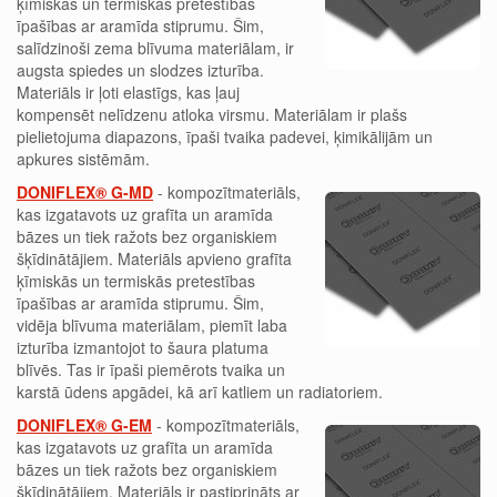
ķīmiskās un termiskās pretestības
īpašības ar aramīda stiprumu. Šim,
salīdzinoši zema blīvuma materiālam, ir
augsta spiedes un slodzes izturība.
Materiāls ir ļoti elastīgs, kas ļauj
kompensēt nelīdzenu atloka virsmu. Materiālam ir plašs
pielietojuma diapazons, īpaši tvaika padevei, ķimikālijām un
apkures sistēmām.
DONIFLEX® G-MD
-
kompozītmateriāls,
kas izgatavots uz grafīta un aramīda
bāzes un tiek ražots bez organiskiem
šķīdinātājiem. Materiāls apvieno grafīta
ķīmiskās un termiskās pretestības
īpašības ar aramīda stiprumu. Šim,
vidēja blīvuma materiālam, piemīt laba
izturība izmantojot to šaura platuma
blīvēs. Tas ir īpaši piemērots tvaika un
karstā ūdens apgādei, kā arī katliem un radiatoriem.
DONIFLEX® G-EM
- kompozītmateriāls,
kas izgatavots uz grafīta un aramīda
bāzes un tiek ražots bez organiskiem
šķīdinātājiem. Materiāls ir pastiprināts ar