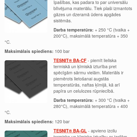
īpašības, kas padara to par universālu
blīvējuma materiālu. Tiek plaši izmantots
gāzes un dzeramā ūdens apgādes
sistēmās.
Darba temperatūra:
+ 250 °C (tvaika +
200°C), maksimālā temperatūra + 350
°C.
Maksimālais spiediens:
100 bar
TESNIT® BA-CF
- piemīt lieliska
termiskā un ķīmiskā izturība pret
spēcīgām sārmu vielām. Materiāls ir
piemērots lietošanai augstās
temperatūrās, naftas ķīmijā, kā arī
papīra un celulozes rūpniecībā.
Darba temperatūra:
+ 300 °C (tvaika +
280°C), maksimālā temperatūra + 400
°C.
Maksimālais spiediens:
120 bar
TESNIT® BA-GL
- apvieno izcilu
termisko un ķīmisko izturību ar izcilām