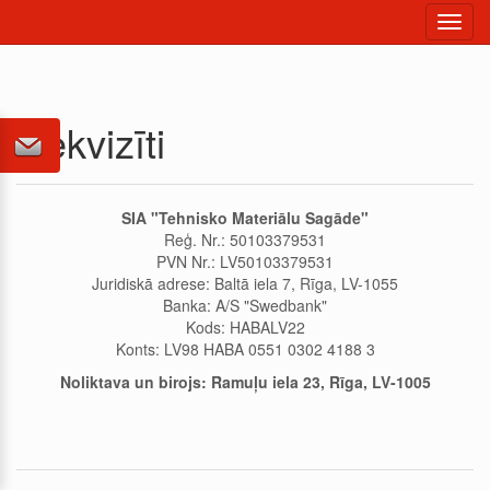
Toggl
navig
Rekvizīti
SIA "Tehnisko Materiālu Sagāde"
Reģ. Nr.: 50103379531
PVN Nr.: LV50103379531
Juridiskā adrese: Baltā iela 7, Rīga, LV-1055
Banka: A/S "Swedbank"
Kods: HABALV22
Konts: LV98 HABA 0551 0302 4188 3
Noliktava un birojs: Ramuļu iela 23, Rīga, LV-1005