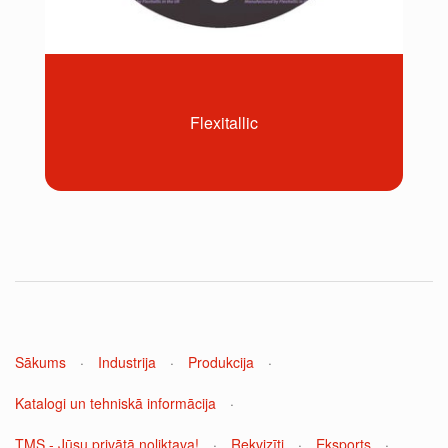
Flexitallic
Sākums
·
Industrija
·
Produkcija
·
Katalogi un tehniskā informācija
·
TMS - Jūsu privātā noliktava!
·
Rekvizīti
·
Eksports
·