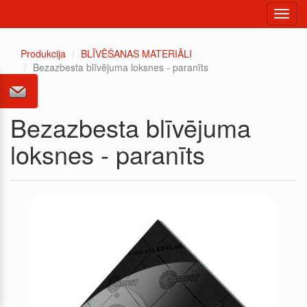
Toggl
navig
Produkcija
BLĪVĒŠANAS MATERIĀLI
Bezazbesta blīvējuma loksnes - paranīts
Bezazbesta blīvējuma
loksnes - paranīts