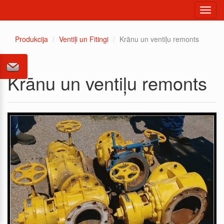
Toggl
navig
Produkcija
Ventiļi un Fitingi
Krānu un ventiļu remonts
Krānu un ventiļu remonts