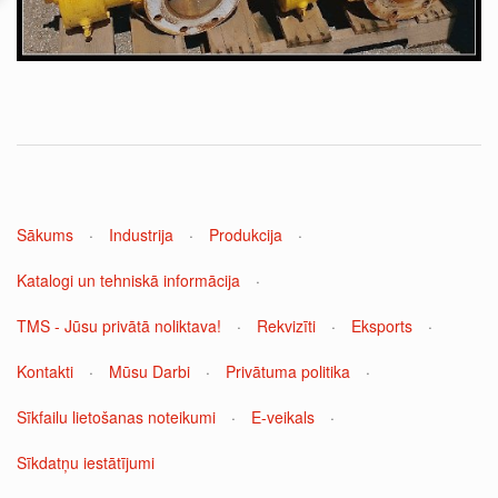
Sākums
·
Industrija
·
Produkcija
·
Katalogi un tehniskā informācija
·
TMS - Jūsu privātā noliktava!
·
Rekvizīti
·
Eksports
·
Kontakti
·
Mūsu Darbi
·
Privātuma politika
·
Sīkfailu lietošanas noteikumi
·
E-veikals
·
Sīkdatņu iestātījumi