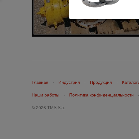
Главная
·
Индустрия
·
Продукция
·
Каталог
Наши работы
·
Политика конфиденциальности
© 2026 ТМS Sia.