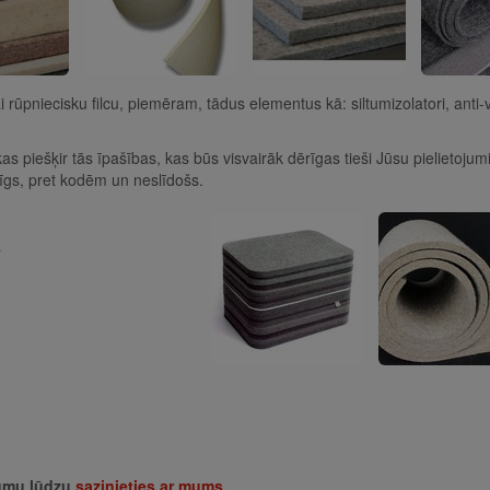
pniecisku filcu, piemēram, tādus elementus kā: siltumizolatori, anti-vibro
kas piešķir tās īpašības, kas būs visvairāk dērīgas tieši Jūsu pielieto
urīgs, pret kodēm un neslīdošs.
a
jumu lūdzu
sazinieties ar mums.