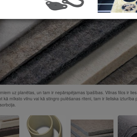
dājumiem uz planētas, un tam ir nepārspējamas īpašības.
Vilnas filcs ir 
ot kā mīksto vilnu vai kā stingro
pulēšanas
riteni, tam ir lieliska izturī
orbcija.