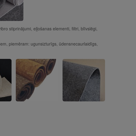
 stiprinājumi, eļļošanas elementi, filtri, blīvslēgi,
jumiem, piemēram: ugunsizturīgs, ūdensnecaurlaidīgs,