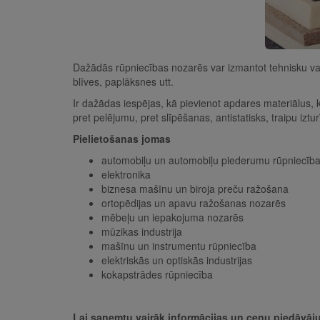
Dažādās rūpniecības nozarēs var izmantot tehnisku vai rū
blīves, paplāksnes utt.
Ir dažādas iespējas, kā pievienot apdares materiālus, 
pret pelējumu, pret slīpēšanas, antistatisks, traipu izt
Pielietošanas jomas
automobiļu un automobiļu piederumu rūpniecīb
elektronika
biznesa mašīnu un biroja preču ražošana
ortopēdijas un apavu ražošanas nozarēs
mēbeļu un iepakojuma nozarēs
mūzikas industrija
mašīnu un instrumentu rūpniecība
elektriskās un optiskās industrijas
kokapstrādes rūpniecība
Lai saņemtu vairāk informācijas un cenu piedāvā