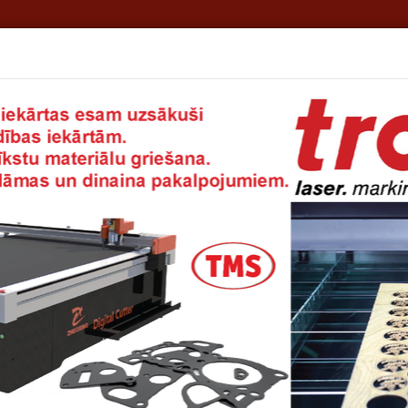
rmācija
TMS - Jūsu privātā noliktava!
Rekvizīti
Eksports
s filcs