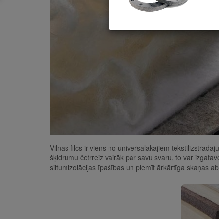
Vilnas filcs ir viens no universālākajiem tekstilizstrā
šķidrumu četrreiz vairāk par savu svaru, to var izgatav
siltumizolācijas īpašības un piemīt ārkārtīga
skaņas abs