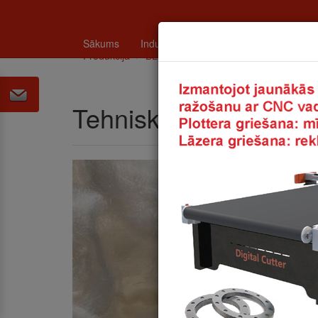
Sākums
Industrija
Katalogi un tehniskā info
Produkcija
BLĪVĒŠANAS MATERIĀLI
Tehniskai
Tehniskais filcs