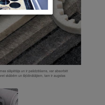
liesmas slāpētājs un ir pašdzēšams, var absorbēt
ba pret skābēm un šķīdinātājiem, tam ir augstas