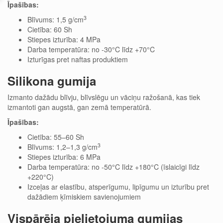
Īpašības:
3
Blīvums: 1,5 g/cm
Cietība: 60 Sh
Stiepes izturība: 4 MPa
Darba temperatūra: no -30°C līdz +70°C
Izturīgas pret naftas produktiem
Silikona gumija
Izmanto dažādu blīvju, blīvslēgu un vāciņu ražošanā, kas tiek
izmantoti gan augstā, gan zemā temperatūrā.
Īpašības:
Cietība: 55–60 Sh
3
Blīvums: 1,2–1,3 g/cm
Stiepes izturība: 6 MPa
Darba temperatūra: no -50°C līdz +180°C (īslaicīgi līdz
+220°C)
Izceļas ar elastību, atsperīgumu, lipīgumu un izturību pret
dažādiem ķīmiskiem savienojumiem
Vispārēja pielietojuma gumijas