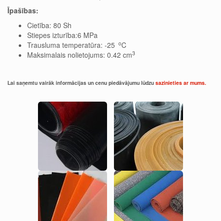
Īpašības:
Cietība: 80 Sh
Stiepes izturība:6 MPa
o
Trausluma temperatūra: -25
C
3
Maksimalais nolietojums: 0.42 cm
Lai saņemtu vairāk informācijas un cenu piedāvājumu lūdzu
sazinieties ar mums.