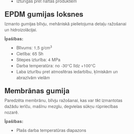
Izturīgas pret naftas produktiem
EPDM gumijas loksnes
Izmanto gumijas blīvju, mehāniskā pielietojuma detaļu ražošanai
un hidroizolācijai.
Īpašības:
3
Blīvums: 1,5 g/cm
Cietība: 65 Sh
Stiepes izturība: 4 MPa
Darba temperatūra: no -30°C līdz +100°C
Laba izturību pret atmosfēras iedarbību, ķīmiskām un
abrazīvām vielām
Membrānas gumija
Paredzēta membrānu, blīvju ražošanai, kas var tikt izmantotas
dažādu ierīču, mašīnu mezglu, degvielas sūkņu rūpniecības
nozarē.
Īpašības:
Plašs darba temperatūras diapazons