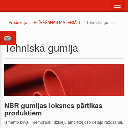
Toggl
navig
Produkcija
BLĪVĒŠANAS MATERIĀLI
Tehniskā gumija
Tehniskā gumija
NBR gumijas loksnes pārtikas
produktiem
Izmanto blīvju, membrānu, dzinēju amortizējošo detaļu ražošanai.