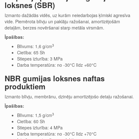
loksnes (SBR)
Izmanto dažādās vidēs, uz kurām neiedarbojas ķīmiski agresīva
vide. Piemērota blīvju un paklāju ražošanai, amortizējošām
detaļām, berzes novēršanai starp metāla virsmām.
Īpašības:
3
Blīvums: 1,6 g/cm
Cietība: 65 Sh
Stiepes izturība: 3 MPa
Darba temperatūra: no -30°C līdz +60°C
NBR gumijas loksnes naftas
produktiem
Izmanto blīvju, membrānu, dzinēju amortizējošo detaļu ražošanai.
Īpašības:
3
Blīvums: 1,5 g/cm
Cietība: 60 Sh
Stiepes izturība: 4 MPa
Darba temperatūra: no -30°C līdz +70°C