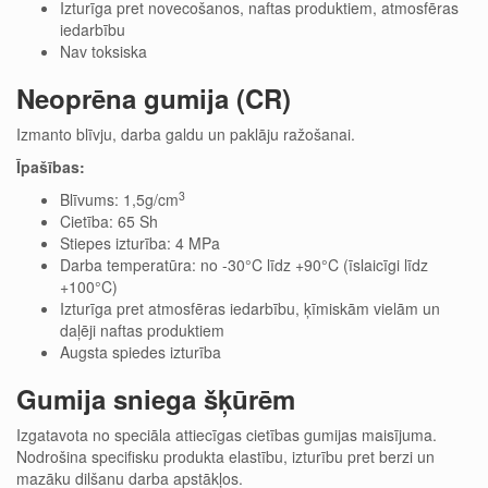
Izturīga pret novecošanos, naftas produktiem, atmosfēras
iedarbību
Nav toksiska
Neoprēna gumija (CR)
Izmanto blīvju, darba galdu un paklāju ražošanai.
Īpašības:
3
Blīvums: 1,5g/cm
Cietība: 65 Sh
Stiepes izturība: 4 MPa
Darba temperatūra: no -30°C līdz +90°C (īslaicīgi līdz
+100°C)
Izturīga pret atmosfēras iedarbību, ķīmiskām vielām un
daļēji naftas produktiem
Augsta spiedes izturība
Gumija sniega šķūrēm
Izgatavota no speciāla attiecīgas cietības gumijas maisījuma.
Nodrošina specifisku produkta elastību, izturību pret berzi un
mazāku dilšanu darba apstākļos.