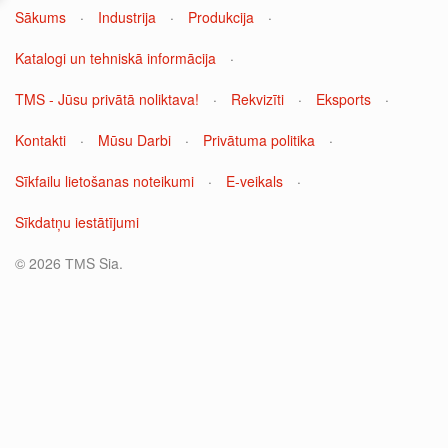
Sākums
·
Industrija
·
Produkcija
·
Katalogi un tehniskā informācija
·
TMS - Jūsu privātā noliktava!
·
Rekvizīti
·
Eksports
·
Kontakti
·
Mūsu Darbi
·
Privātuma politika
·
Sīkfailu lietošanas noteikumi
·
E-veikals
·
Sīkdatņu iestātījumi
© 2026 ТМS Sia.