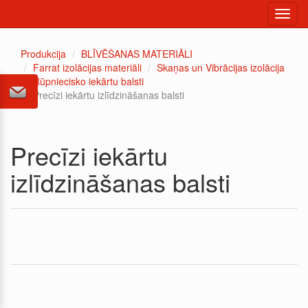
Toggl
navig
Produkcija
BLĪVĒŠANAS MATERIĀLI
Farrat izolācijas materiāli
Skaņas un Vibrācijas izolācija
Rūpniecisko iekārtu balsti
Precīzi iekārtu izlīdzināšanas balsti
Precīzi iekārtu
izlīdzināšanas balsti