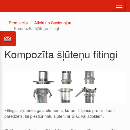
Toggl
navig
Produkcija
Atloki un Savienojumi
Kompozīta šļūteņu fitingi
Kompozīta šļūteņu fitingi
Fitings - šļūtenes gala elements, kuram ir īpašs profils. Tas ir
paredzēts, lai piestiprinātu šļūteni ar BRZ vai atlokiem.