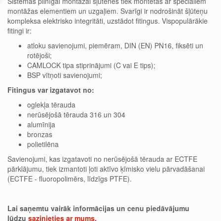
Sistēmas pilnīgai montāžai šļūtenes tiek montētas ar speciāliem
montāžas elementiem un uzgaļiem. Svarīgi ir nodrošināt šļūteņu
kompleksa elektrisko integritāti, uzstādot fitingus. Vispopulārākie
fitingi ir:
atloku savienojumi, piemēram, DIN (EN) PN16, fiksēti un
rotējoši;
CAMLOCK tipa stiprinājumi (C vai E tips);
BSP vītņoti savienojumi;
Fitingus var izgatavot no:
oglekļa tērauda
nerūsējošā tērauda 316 un 304
alumīnija
bronzas
polietilēna
Savienojumi, kas izgatavoti no nerūsējošā tērauda ar ECTFE
pārklājumu, tiek izmantoti ļoti aktīvo ķīmisko vielu pārvadāšanai
(ECTFE - fluoropolimērs, līdzīgs PTFE).
Lai saņemtu vairāk informācijas un cenu piedāvājumu
lūdzu
sazinieties ar mums.