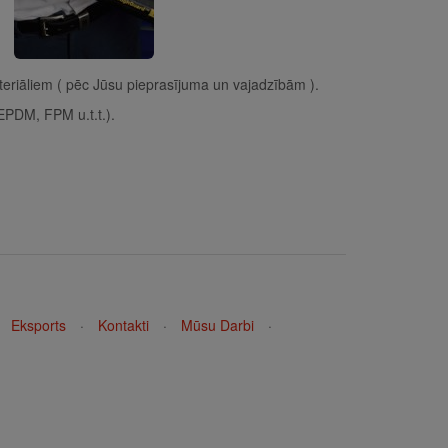
eriāliem ( pēc Jūsu pieprasījuma un vajadzībām ).
EPDM, FPM u.t.t.).
Eksports
·
Kontakti
·
Mūsu Darbi
·