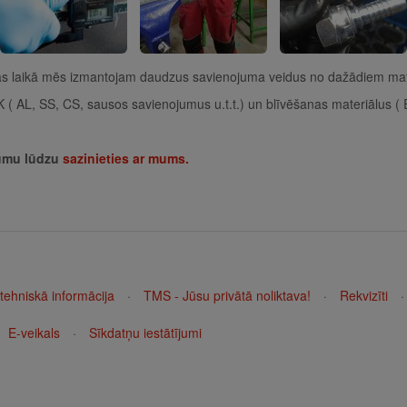
as laikā mēs izmantojam daudzus savienojuma veidus no dažādiem mat
AL, SS, CS, sausos savienojumus u.t.t.) un blīvēšanas materiālus ( 
jumu lūdzu
sazinieties ar mums.
 tehniskā informācija
·
TMS - Jūsu privātā noliktava!
·
Rekvizīti
·
E-veikals
·
Sīkdatņu iestātījumi