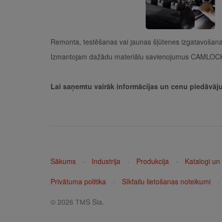
Remonta, testēšanas vai jaunas šļūtenes izgatavošan
Izmantojam dažādu materiālu savienojumus CAMLOCK ( 
Lai saņemtu vairāk informācijas un cenu piedāvā
Sākums
·
Industrija
·
Produkcija
·
Katalogi un
Privātuma politika
·
Sīkfailu lietošanas noteikumi
·
© 2026 ТМS Sia.