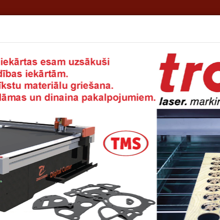
rmācija
TMS - Jūsu privātā noliktava!
Rekvizīti
Eksports