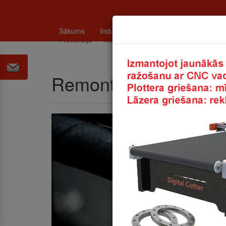
Sākums
Industrija
Katalogi un tehniskā info
Produkcija
NOVAFLEX
Remonts
Remonts