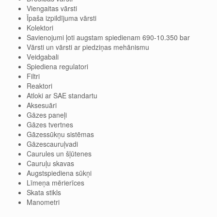
Viengaitas
vārsti
Īpaš
a izpildījuma
vārsti
Kolektori
Savienojumi ļoti augst
a
m spiedien
am
690-10.350 bar
Vārsti un vārsti ar
piedziņas mehānismu
V
eidgabali
Spiediena regulatori
Filtri
Reaktori
Atloki ar SAE standartu
Aksesuāri
Gāzes paneļi
Gāzes
tvertnes
Gāzes
sūkņu sistēmas
Gāzes
cauruļvadi
Caurules un
šļūtenes
Cauruļu skavas
Augstspiediena sūkņi
Līmeņa mērierīces
Skata stikls
Manometri