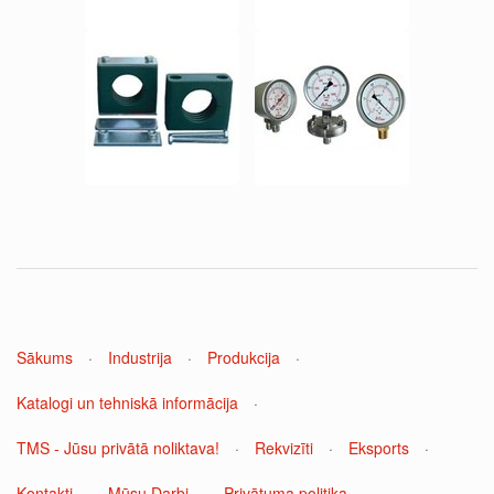
Sākums
·
Industrija
·
Produkcija
·
Katalogi un tehniskā informācija
·
TMS - Jūsu privātā noliktava!
·
Rekvizīti
·
Eksports
·
Kontakti
·
Mūsu Darbi
·
Privātuma politika
·