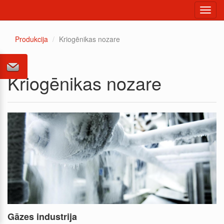
Toggl
navig
Produkcija
Kriogēnikas nozare
Kriogēnikas nozare
Gāzes industrija