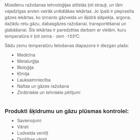
Mūsdienu ražošanas tehnoloģijas attīstās ļoti strauji, un tām
vajadzīgas arvien vairāk unikālākas iekārtas. Jo īpaši ir pieprasīta
gāzes iekārtas, ko izmanto gāzveida un šķidrā slāpekļa, argona,
dažādu retu gāzu, dabasgāzes ražošanai, transportēšanai un
glabāšanai. Šīs iekārtas ir paredzētas darbam ar vielām, kuru
temperatūra ir ļoti zema - zem -153ºC.
Šādu zemu temperatūru lietošanas diapazons ir diezgan plašs:
Medicīna
Metalurģija
Bioloģija
Ķīmija
Lauksaimniecība
Naftas un gāzes ražošana
Zinātniskie un tehniskie pētījumi
Produkti šķidrumu un gāzu plūsmas kontrolei:
Savienojumi
Vār
s
ti
Lodveida ventīļi
Drošības vārsti