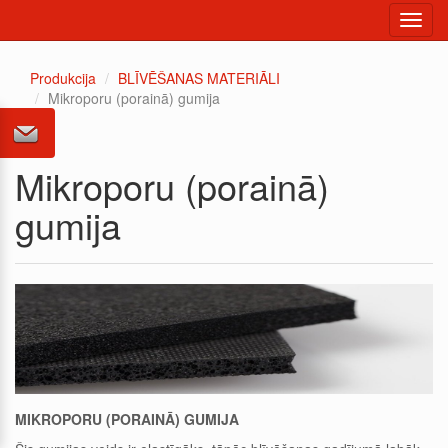
Toggl
navig
Produkcija
BLĪVĒŠANAS MATERIĀLI
Mikroporu (porainā) gumija
Mikroporu (porainā)
gumija
MIKROPORU (PORAINĀ) GUMIJA