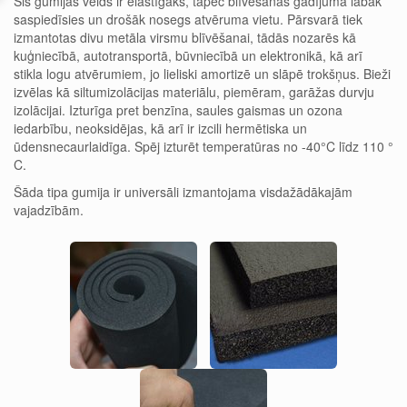
Šis gumijas veids ir elastīgāks, tāpēc blīvēšanas gadījumā labāk
saspiedīsies un drošāk nosegs atvēruma vietu. Pārsvarā tiek
izmantotas divu metāla virsmu blīvēšanai, tādās nozarēs kā
kuģniecībā, autotransportā, būvniecībā un elektronikā, kā arī
stikla logu atvērumiem, jo lieliski amortizē un slāpē trokšņus. Bieži
izvēlas kā siltumizolācijas materiālu, piemēram, garāžas durvju
izolācijai. Izturīga pret benzīna, saules gaismas un ozona
iedarbību, neoksidējas, kā arī ir izcili hermētiska un
ūdensnecaurlaidīga. Spēj izturēt temperatūras no -40°C līdz 110 °
C.
Šāda tipa gumija ir universāli izmantojama visdažādākajām
vajadzībām.