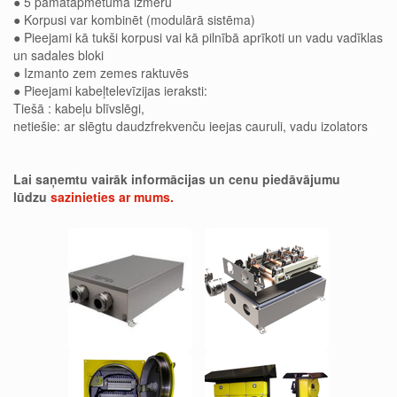
● 5 pamatapmetuma izmēru
● Korpusi var kombinēt (modulārā sistēma)
● Pieejami kā tukši korpusi vai kā pilnībā aprīkoti un vadu vadīklas
un sadales bloki
● Izmanto zem zemes raktuvēs
●
Pieejami
kabeļtelevīzijas ieraksti:
Tiešā : kabeļu blīvslēgi,
netiešie: ar slēgtu daudzfrekvenču ieejas cauruli, vadu izolators
Lai saņemtu vairāk informācijas un cenu piedāvājumu
lūdzu
sazinieties ar mums.