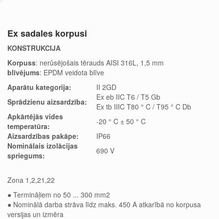
Ex sadales korpusi
KONSTRUKCIJA
Korpuss
: nerūsējošais tērauds AISI 316L, 1,5 mm
blīvējums
: EPDM veidota blīve
Aparātu kategorija:
II 2GD
Ex eb IIC T6 / T5 Gb
Sprādzienu
aizsardzība:
Ex tb IIIC T80 ° C / T95 ° C Db
Apkārtējās vides
-20 ° C ± 50 ° C
temperatūra:
Aizsardzības pakāpe:
IP66
Nominālais izolācijas
690 V
spriegums:
Zona 1,2,21,22
● Termināļiem no 50 ... 300 mm2
● Nominālā darba strāva līdz maks.
450 A atkarībā no korpusa
versijas un izmēra