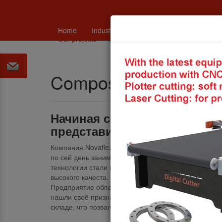
Home
Industry
Catalogues and technical in
Our projects
Composite hose - Novaflex
Composite hose - Nov
Начиная с 2017. года компа
представителем предприятия
Компания Novafleх многие годы занимается произв
по сей день занимает лидирующие позиции. В проце
технологии стали производить композитные рукава
высокого качеста. Рукава начиная от размера Ду25 
Предприятие обладает новейшим оборудованием, а 
нашли своё признание в Европе, Прибалтике, Росси
складе, что позваляет проводить поставки требуем