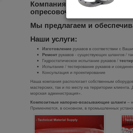
Компания ТМС занимается 
опресовочные работы в Латв
Мы предлагаем и обеспечив
Наши услуги:
Изготовление
рукавов в соответствии с Ваш
Ремонт
рукавов - существующих шлангов / т
Гидростатическое испытание рукавов /
тести
Испытание / тестирование рукавов и соедине
Консультация и проектирование
Наша компания распологает собственным оборудо
мастерских, так и по месту на территории клиента.
морская администрация».
Композитные напорно-всасывающие шланги
– 
Применяются, в основном, в промышленных установ