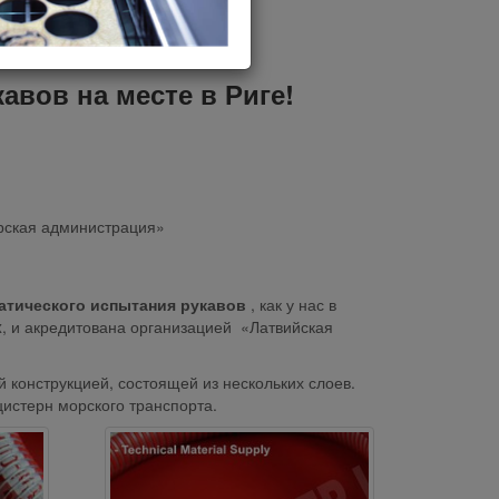
вов и проводит
вов на месте в Риге!
рская администрация»
атического испытания рукавов
, как у нас в
ex, и акредитована организацией «Латвийская
й конструкцией, состоящей из нескольких слоев.
истерн морского транспорта.