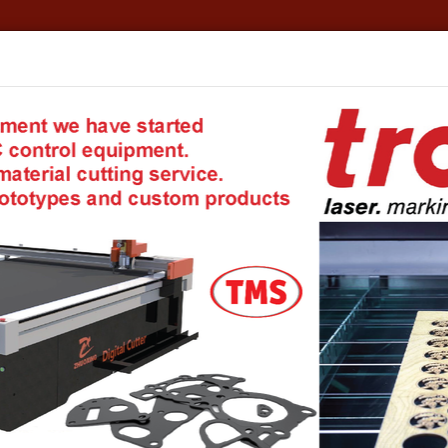
formation
TMS - Your private warehouse!
Account details
E
aflex
ния “Tehnisko Materialu Sagade” (ТМ
 Novaflex на территории Прибалтики
одством и продажей промышленых рукавов. Раньше компания была
се развития компании, было открыто предприятие в Англии (окрес
. На сегодняшний день компания обладает возможностью производ
и до Ду200, производятся в катушках по 40 метров, а диаметр Ду25
производство соответсвует высоким международным стандартам ка
и и Ближнем Востоке. В отличии от своих конкурентов, Novaflex с
ых объёмом в течении нескольких дней дней с момента заказа.