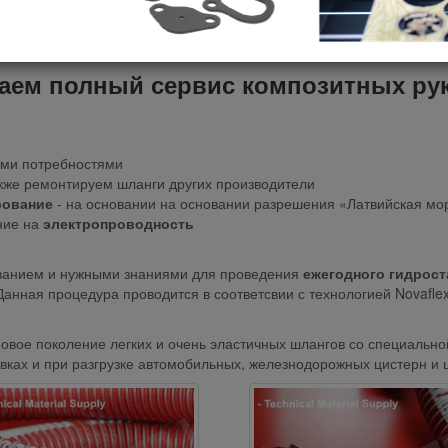
продажей готовых композитных рука
ии, по адрессу Рига, Ул.Рамулю 23.
аем полный сервис композитных рука
ими потребностями
акже ремонтируем шланги других производители
рование
- на основании на основании разрешения «Латвийская мо
ние на
электропроводность
ванием и нужными знаниями для проведения
ежегодного гидрост
 Данная процедура проводится в соответсвии с технологией Novafl
новое поколение легких и очень эластичных шлангов со специально
ках и при разгрузке автомобильных, железнодорожных цистерн и ц