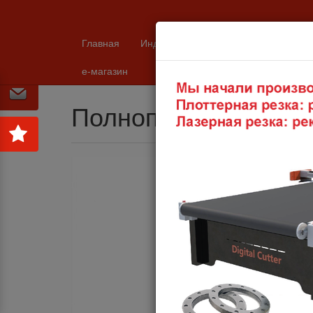
Главная
Индустрия
Каталоги и техничес
Продукция
Устройства Слива / Налива
Полн
е-магазин
Полнопроточные ша