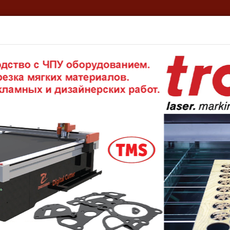
кая информация
ТМС – Ваш личный склад!
Реквизиты
Эк
опроточные шаровые затворы Mann Tek
ровые затворы Mann Tek