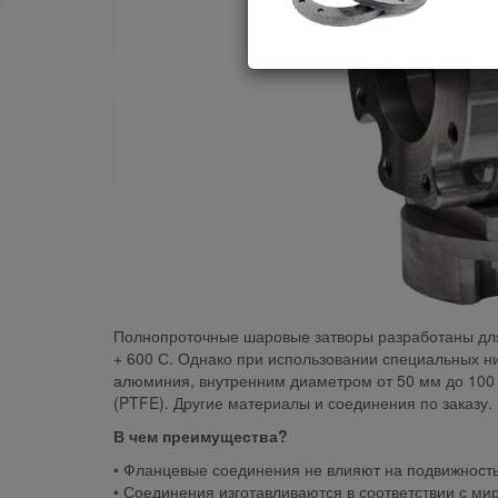
Полнопроточные шаровые затворы разработаны для 
+ 600 С. Однако при использовании специальных н
алюминия, внутренним диаметром от 50 мм до 100 м
(PTFE). Другие материалы и соединения по заказу.
В чем преимущества?
• Фланцевые соединения не влияют на подвижность
• Соединения изготавливаются в соответствии с м