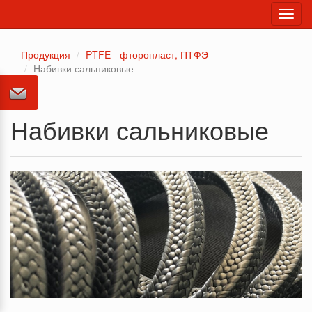
Toggl
navig
Продукция
PTFE - фторопласт, ПТФЭ
Набивки сальниковые
Набивки сальниковые