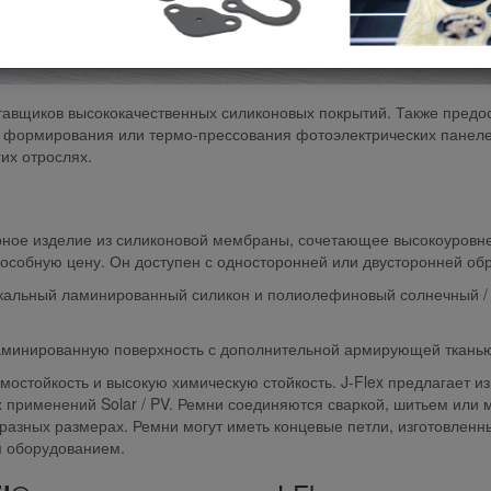
ставщиков высококачественных силиконовых покрытий. Также предо
формирования или термо-прессования фотоэлектрических панелей
их отрослях.
рное изделие из силиконовой мембраны, сочетающее высокоуровне
пособную цену.
Он доступен с односторонней или двусторонней обр
икальный ламинированный
силикон
и полиолефиновый солнечный /
аминированную поверхность с дополнительной армирующей ткань
мостойкость и высокую химическую стойкость.
J-Flex предлагает и
 применений Solar / PV.
Ремни соединяются сваркой, шитьем или м
 разных размерах.
Ремни могут иметь концевые петли, изготовленн
м оборудованием.