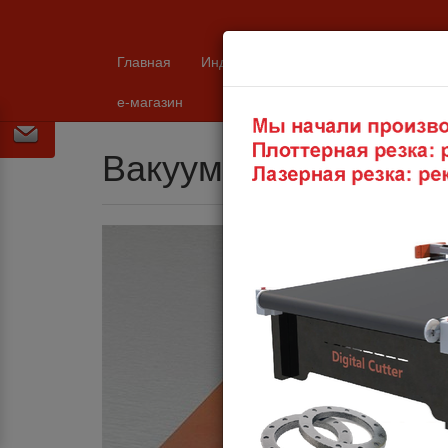
Главная
Индустрия
Каталоги и техничес
Продукция
Изделия из силикона
Вакуумная 
е-магазин
Вакуумная силиконо