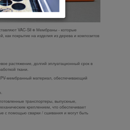
ставляют
VAC-Sil
Мембраны - которые
®
, как покрытие на изделия из
дерева и композитов
вое растяжение, долгий эплуатационный срок в
аботкой ткани.
 PV-мембранный материал, обеспечивающий
ю.
зготовленные транспортеры, выпускные,
еханическим креплением, что обеспечивает
ые с помощью сварки / сшивания и могут быть