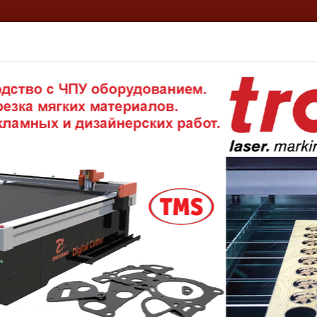
кая информация
ТМС – Ваш личный склад!
Реквизиты
Эк
силиконовая резина
вая резина