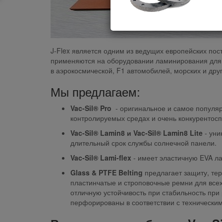
J-Flex является одним из ведущих европейских по
применяются на оборудовании ламинирования для 
в аэрокосмической, F1 автомобилей, морских и друг
Мы предлагаем:
Vac-Sil® Pro
- оригинальное и самое популя
контролируемых средах и очень конкурентос
Vac-Sil® Lamin8 и
Vac-Sil® Lamin8 Lite
- ун
длительный срок службы солнечной панели.
Vac-Sil® Lami-flex
- имеет эластичную EVA л
Glass & PTFE Belting
предлагает защиту, тер
пластинчатые и строповочные ремни для всех
отличную устойчивость при стабильность при
перфорированы в соответствии с технически