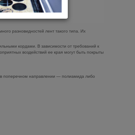
ного разновидностей лент такого типа. Их
тильными кордами. В зависимости от требований к
оприятных воздействий ее края могут быть покрыты
, в поперечном направлении — полиамида либо