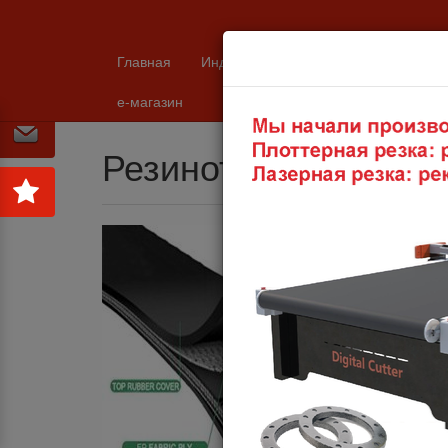
Главная
Индустрия
Каталоги и техничес
Продукция
Конвеерная система
Резиноткан
е-магазин
Резинотканевые ко