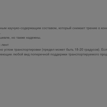
ным каучуко-содержащим составом, который снижает трение о кон
ы.
шевле, но также надежны.
 лент
о углом транспортировки (предел может быть 18-20 градусов). Ес
имеющие любой вид поперечной поддержки транспортируемого прод