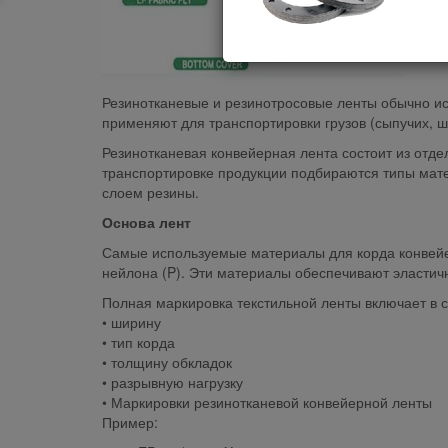
Резинотканевые и резинотросовые ленты обычно исп
применяют для транспортировки грузов (сыпучих, шт
Резинотканевая конвейерная лента состоит из отде
транспортировке продукции подбираются типы мате
слоем резины.
Основа лент
Самые используемые материалы для корда конвейе
нейлона (P). Эти материалы обеспечивают эластичн
Полная маркировка текстильной ленты включает в с
• ширину
• тип корда
• толщину обкладок
• разрывную нагрузку
• Маркировки резинотканевой конвейерной ленты
Пример: