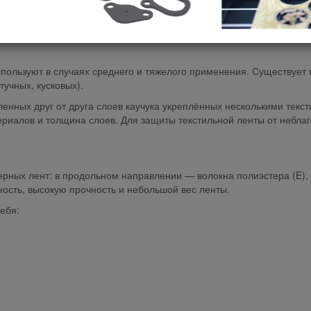
ользуют в случаях среднего и тяжелого применения. Существует м
учных, кусковых).
ленных друг от друга слоев каучука укреплённых несколькими текс
риалов и толщина слоев. Для защиты текстильной ленты от неблаг
рных лент: в продольном направлении — волокна полиэстера (E)
ость, высокую прочность и небольшой вес ленты.
ебя: