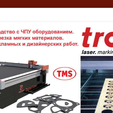
кая информация
ТМС – Ваш личный склад!
Реквизиты
Эк
евые конвейерные ленты
нвейерные ленты