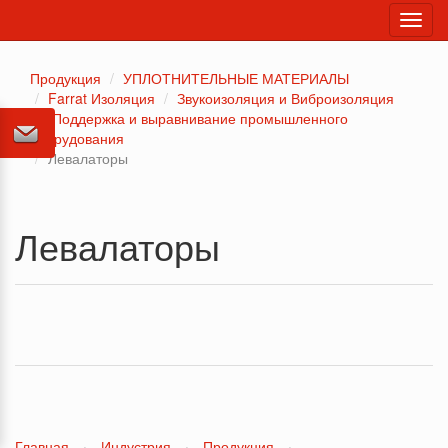
Toggl
navig
Продукция
УПЛОТНИТЕЛЬНЫЕ МАТЕРИАЛЫ
Farrat Изоляция
Звукоизоляция и Виброизоляция
Поддержка и выравнивание промышленного
оборудования
Левалаторы
Левалаторы
Главная
·
Индустрия
·
Продукция
·