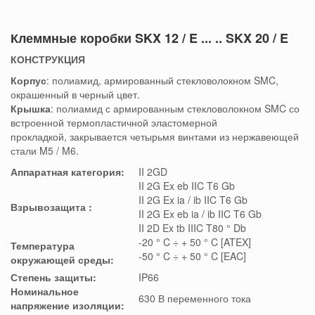
Клеммные коробки SKX 12 / E ... .. SKX 20 / E
КОНСТРУКЦИЯ
Корпус
: полиамид, армированный стекловолокном SMC,
окрашенный в черный цвет.
Крышка
: полиамид с армированным стекловолокном SMC со
встроенной термопластичной эластомерной
прокладкой,
закрывается четырьмя винтами из нержавеющей
стали M5 / M6.
Аппаратная категория:
II 2GD
II 2G Ex eb IIC T6 Gb
II 2G Ex ia / ib IIC T6 Gb
Взрывозащита
:
II 2G Ex eb ia / ib IIC T6 Gb
II 2D Ex tb IIIC T80 ° Db
-20 ° C ÷ + 50 ° C [ATEX]
Температура
-50 ° C ÷ + 50 ° C [EAC]
окружающей среды:
Степень защиты:
IP66
Номинальное
630 В переменного тока
напряжение изоляции: