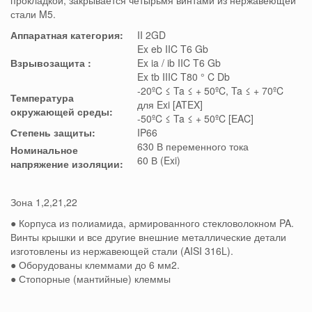
прокладкой,
закрывается четырьмя винтами из нержавеющей
стали M5.
Аппаратная категория:
II 2GD
Ex eb IIC T6 Gb
Взрывозащита
:
Ex ia / ib IIC T6 Gb
Ex tb IIIC T80 ° C Db
-20ºC ≤ Ta ≤ + 50ºC, Ta ≤ + 70ºC
Температура
для Exi [ATEX]
окружающей среды:
-50ºC ≤ Ta ≤ + 50ºC [EAC]
Степень защиты:
IP66
630 В переменного тока
Номинальное
60 В (Exi)
напряжение изоляции:
Зона 1,2,21,22
● Корпуса из полиамида, армированного стекловолокном PA.
Винты крышки и все другие внешние металлические детали
изготовлены из нержавеющей стали (AISI 316L).
● Оборудованы клеммами до 6 мм2.
●
Стопорные
(мантийные) клеммы