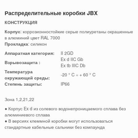
Распределительные коробки JBX
КОНСТРУКЦИЯ
Корпус
: коррозионностойкие серые полиуретаны окрашенные
в алюминий цвет RAL 7000
Прокладка
:
силикон
Аппаратная категория:
II 2GD
Ex d IIC Gb
Взрывозащита
:
Ex tb IIIC Db
Температура
-20 ° C ÷ + 60 ° C
окружающей среды:
Степень защиты:
IP66
Зона 1,2,21,22
● Корпус Ex d из солевого водонепроницаемого сплава без
алюминиевого сплава
● В версиях клеммной коробки могут использоваться
стандартные кабельные сальники без компаунда