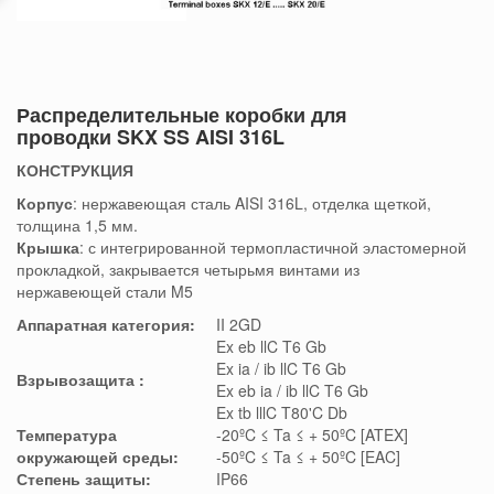
Распределительные коробки для
проводки SKX SS AISI 316L
КОНСТРУКЦИЯ
Корпус
: нержавеющая сталь AISI 316L, отделка щеткой,
толщина 1,5 мм.
Крышка
: с интегрированной термопластичной эластомерной
прокладкой, закрывается четырьмя
винтами
из
нержавеющей
стали
M5
Аппаратная категория:
II 2GD
Ex eb llC T6 Gb
Ex ia / ib llC T6 Gb
Взрывозащита
:
Ex eb ia / ib llC T6 Gb
Ex tb lllC T80'C Db
Температура
-20ºC ≤ Ta ≤ + 50ºC [ATEX]
окружающей среды:
-50ºC ≤ Ta ≤ + 50ºC [EAC]
Степень защиты:
IP66